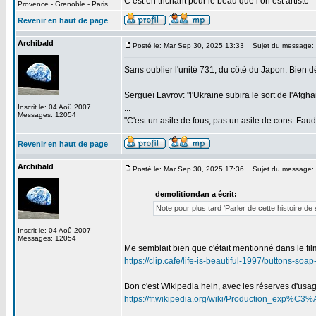
C’est en trichant pour le beau que l’on est artiste
Provence - Grenoble - Paris
Revenir en haut de page
Archibald
Posté le: Mar Sep 30, 2025 13:33
Sujet du message:
Sans oublier l'unité 731, du côté du Japon. Bien dé
_________________
Sergueï Lavrov: "l'Ukraine subira le sort de l'Afg
Inscrit le: 04 Aoû 2007
...
Messages: 12054
"C'est un asile de fous; pas un asile de cons. Faud
Revenir en haut de page
Archibald
Posté le: Mar Sep 30, 2025 17:36
Sujet du message:
demolitiondan a écrit:
Note pour plus tard 'Parler de cette histoire d
Inscrit le: 04 Aoû 2007
Messages: 12054
Me semblait bien que c'était mentionné dans le film
https://clip.cafe/life-is-beautiful-1997/buttons-soa
Bon c'est Wikipedia hein, avec les réserves d'usa
https://fr.wikipedia.org/wiki/Production_exp
_________________