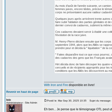
Au mois d'août de l'année suivante, un camion al
femmes juives, encore tièdes, précise le témoi
corps ne présentaient aucune raideur cadavéri
Quelques jours après arrivèrent trente autres
faire subir l'ablation des parties génitales et d
dernier convoi de cadavres, subirent la même mu
Ces cadavres devaient servir à établir une coll
l'évolution de la race juive.
M. Henry-Pierre déclare ensuite que les corps f
septembre 1944, alors que les Alliés se rapproc
prendre peur et décida la " liquidation " de la col
" Faites disparaître tout ce que vous pourrez, 
des cadavres des gens que les Français avaien
Hirt décida donc de faire découper les quatre-v
cercueils et de récipients appropriés pour les 
conditions que les Alliés les découvrirent au ma
_________________
With Iron and Fire
disponible en livre!
Revenir en haut de page
loic
Posté le: Mar Sep 30, 2025 10:35
Sujet du message:
Administrateur - Site Admin
Eh ben... Je pense que le témoignage OTL peut uti