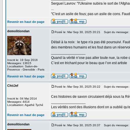
Sergueï Lavrov: "l'Ukraine subira le sort de l'Afg
...
"C'est un asile de fous; pas un asile de cons. Faud
Revenir en haut de page
demolitiondan
Posté le: Mar Sep 30, 2025 20:21
Sujet du message:
Détail à la noix : le type n'a pas été poursuivi. Fau
des membres humains et les fout dans un réservoi
_________________
Quand la vérité n’ose pas aller toute nue, la robe 
Inscrit le: 19 Sep 2016
C’est en trichant pour le beau que l’on est artiste
Messages: 13615
Localisation: Salon-de-
Provence - Grenoble - Paris
Revenir en haut de page
ChtiJef
Posté le: Mar Sep 30, 2025 20:22
Sujet du message:
Ces histoires de savon circulaient déjà sous la Ré
Inscrit le: 04 Mai 2014
_________________
Messages: 4414
Localisation: Agathé Tyché
Les vérités sont des illusions dont on a oublié qu'e
Revenir en haut de page
demolitiondan
Posté le: Mar Sep 30, 2025 20:37
Sujet du message: