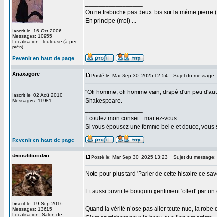
_________________
On ne trébuche pas deux fois sur la même pierre (
En principe (moi) ...
Inscrit le: 16 Oct 2006
Messages: 10955
Localisation: Toulouse (à peu
près)
Revenir en haut de page
Anaxagore
Posté le: Mar Sep 30, 2025 12:54
Sujet du message:
"Oh homme, oh homme vain, drapé d'un peu d'autori
Inscrit le: 02 Aoû 2010
Shakespeare.
Messages: 11981
_________________
Ecoutez mon conseil : mariez-vous.
Si vous épousez une femme belle et douce, vous s
Revenir en haut de page
demolitiondan
Posté le: Mar Sep 30, 2025 13:23
Sujet du message:
Note pour plus tard 'Parler de cette histoire de sa
Et aussi ouvrir le bouquin gentiment 'offert' par u
_________________
Inscrit le: 19 Sep 2016
Quand la vérité n’ose pas aller toute nue, la robe 
Messages: 13615
Localisation: Salon-de-