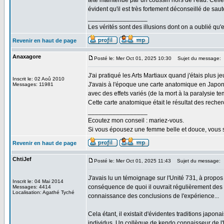
tête maintenue par un coussin hors de l'eau. Celle
évident qu'il est très fortement déconseillé de s
_________________
Les vérités sont des illusions dont on a oublié qu'e
Revenir en haut de page
Anaxagore
Posté le: Mer Oct 01, 2025 10:30
Sujet du message:
J'ai pratiqué les Arts Martiaux quand j'étais plus j
Inscrit le: 02 Aoû 2010
J'avais à l'époque une carte anatomique en Japonai
Messages: 11981
avec des effets variés (de la mort à la paralysie te
Cette carte anatomique était le résultat des recher
_________________
Ecoutez mon conseil : mariez-vous.
Si vous épousez une femme belle et douce, vous s
Revenir en haut de page
ChtiJef
Posté le: Mer Oct 01, 2025 11:43
Sujet du message:
J'avais lu un témoignage sur l'Unité 731, à propos 
Inscrit le: 04 Mai 2014
conséquence de quoi il ouvrait régulièrement des p
Messages: 4414
Localisation: Agathé Tyché
connaissance des conclusions de l'expérience...
Cela étant, il existait d'évidentes traditions japo
individus. Un collègue de kendo connaisseur de l'