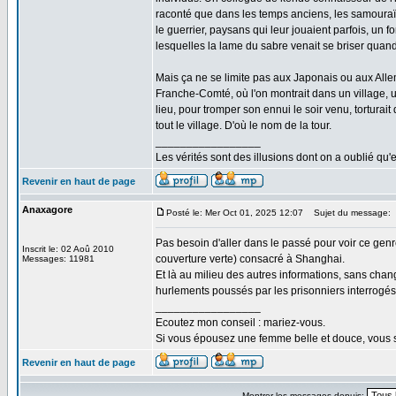
raconté que dans les temps anciens, les samouraï
le guerrier, paysans qui leur jouaient parfois, un 
lesquelles la lame du sabre venait se briser quand 
Mais ça ne se limite pas aux Japonais ou aux Alle
Franche-Comté, où l'on montrait dans un village, un
lieu, pour tromper son ennui le soir venu, tortur
tout le village. D'où le nom de la tour.
_________________
Les vérités sont des illusions dont on a oublié qu'e
Revenir en haut de page
Anaxagore
Posté le: Mer Oct 01, 2025 12:07
Sujet du message:
Pas besoin d'aller dans le passé pour voir ce ge
Inscrit le: 02 Aoû 2010
couverture verte) consacré à Shanghai.
Messages: 11981
Et là au milieu des autres informations, sans chang
hurlements poussés par les prisonniers interrogés p
_________________
Ecoutez mon conseil : mariez-vous.
Si vous épousez une femme belle et douce, vous s
Revenir en haut de page
Montrer les messages depuis: