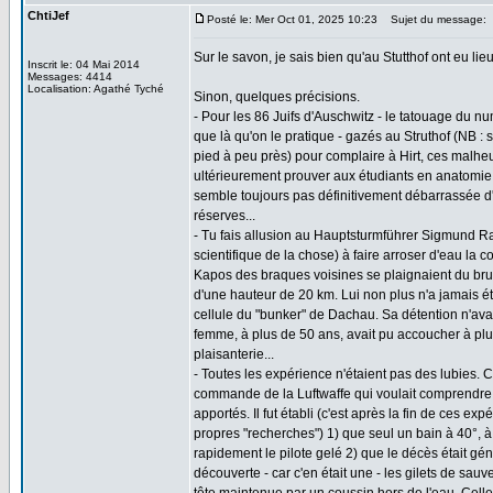
ChtiJef
Posté le: Mer Oct 01, 2025 10:23
Sujet du message:
Sur le savon, je sais bien qu'au Stutthof ont eu li
Inscrit le: 04 Mai 2014
Messages: 4414
Localisation: Agathé Tyché
Sinon, quelques précisions.
- Pour les 86 Juifs d'Auschwitz - le tatouage du nu
que là qu'on le pratique - gazés au Struthof (NB : 
pied à peu près) pour complaire à Hirt, ces malheur
ultérieurement prouver aux étudiants en anatomie qu
semble toujours pas définitivement débarrassée d'
réserves...
- Tu fais allusion au Hauptsturmführer Sigmund Rasc
scientifique de la chose) à faire arroser d'eau la c
Kapos des braques voisines se plaignaient du bru
d'une hauteur de 20 km. Lui non plus n'a jamais été 
cellule du "bunker" de Dachau. Sa détention n'avait
femme, à plus de 50 ans, avait pu accoucher à plus
plaisanterie...
- Toutes les expérience n'étaient pas des lubies. Ce
commande de la Luftwaffe qui voulait comprendre
apportés. Il fut établi (c'est après la fin de ces 
propres "recherches") 1) que seul un bain à 40°, 
rapidement le pilote gelé 2) que le décès était g
découverte - car c'en était une - les gilets de sau