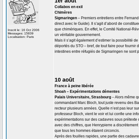
1er août
Collabos en exil
Chimères
Sigmaringen
– Premiers entretiens entre Fernand 
direct avec le Guide). Il s’agit d’abord de constit
que chimériques. En effet, le Comité National-Ré
Inscrit le: 16 Oct 2006
Messages: 15839
un véritable gouvernement.
Localisation: Paris
Mais il s’agit également d’estimer la possibilité d
déportés du STO – bref, de tout faire pour fournir
intestines entre réfugiés de Sigmaringen ne sont 
10 août
France à peine libérée
Shoah – Expérimentations démentes
Palais Universitaire, Strasbourg
– Alors même que
commandant Marc Bloch, tout juste revenu des Balka
recteur plusieurs années. Quelle n’est pas leur 
professeur Bloch, vient le voir et lui confie une i
expérimentations sur des cadavres sous prétexte qu
avec des chiffres, que Henrypierre a discrètement 
que tous les hommes étaient circoncis.
Après des fouilles rapides, une partie des cadavr