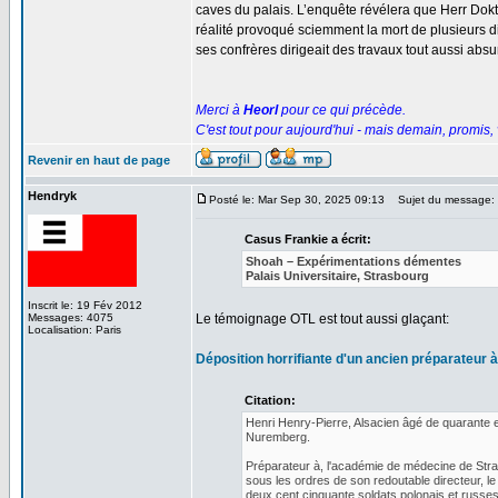
caves du palais. L’enquête révélera que Herr Dokto
réalité provoqué sciemment la mort de plusieurs 
ses confrères dirigeait des travaux tout aussi absu
Merci à
Heorl
pour ce qui précède.
C'est tout pour aujourd'hui - mais demain, promis, 
Revenir en haut de page
Hendryk
Posté le: Mar Sep 30, 2025 09:13
Sujet du message: 
Casus Frankie a écrit:
Shoah – Expérimentations démentes
Palais Universitaire, Strasbourg
Inscrit le: 19 Fév 2012
Messages: 4075
Le témoignage OTL est tout aussi glaçant:
Localisation: Paris
Déposition horrifiante d'un ancien préparateur
Citation:
Henri Henry-Pierre, Alsacien âgé de quarante 
Nuremberg.
Préparateur à, l'académie de médecine de Strasb
sous les ordres de son redoutable directeur, l
deux cent cinquante soldats polonais et russes,