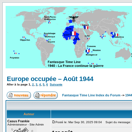
Europe occupée – Août 1944
Aller à la page
1
,
2
,
3
,
4
,
5
,
6
Suivante
Fantasque Time Line Index du Forum
->
1944
Auteur
Casus Frankie
Posté le: Mar Sep 30, 2025 09:04
Sujet du message: 
Administrateur - Site Admin