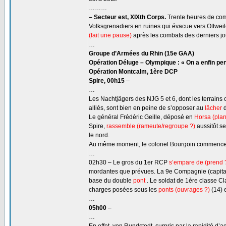
………
– Secteur est, XIXth Corps.
Trente heures de comb
Volksgrenadiers en ruines qui évacue vers Ottweiler
(fait une pause)
après les combats des derniers jo
…
Groupe d’Armées du Rhin (15e GAA)
Opération Déluge – Olympique : « On a enfin pendu
Opération Montcalm, 1ère DCP
Spire, 00h15
–
…
Les Nachtjägers des NJG 5 et 6, dont les terrains 
alliés, sont bien en peine de s’opposer au
lâcher
Le général Frédéric Geille, déposé en
Horsa (plan
Spire,
rassemble (rameute/regroupe ?)
aussitôt se
le nord.
Au même moment, le colonel Bourgoin commenc
…
02h30 – Le gros du 1er RCP
s’empare de (prend 
mordantes que prévues. La 9e Compagnie (capit
base du double
pont
. Le soldat de 1ère classe C
charges posées sous les
ponts (ouvrages ?)
(14) e
…
05h00
–
…