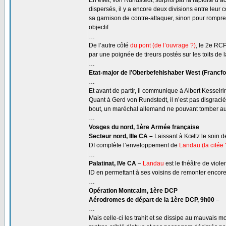
En effet, von Rundstedt, surpris par la rapidité d’a
dispersés, il y a encore deux divisions entre leur c
sa garnison de contre-attaquer, sinon pour rompre
objectif.
…
De l’autre côté
du pont (de l’ouvrage ?)
, le 2e RCP
par une poignée de tireurs postés sur les toits de l
…
Etat-major de l’Oberbefehlshaber West (Francfo
…
Et avant de partir, il communique à Albert Kesselri
Quant à Gerd von Rundstedt, il n’est pas disgracié
bout, un maréchal allemand ne pouvant tomber au
…
Vosges du nord, 1ère Armée française
Secteur nord, IIIe CA –
Laissant à Kœltz le soin 
DI complète l’enveloppement de
Landau (la citée ?
…
Palatinat, IVe CA
–
Landau
est le théâtre de vio
ID en permettant à ses voisins de remonter encore
…
Opération Montcalm, 1ère DCP
Aérodromes de départ de la 1ère DCP, 9h00
–
…
Mais celle-ci les trahit et se dissipe au mauvais 