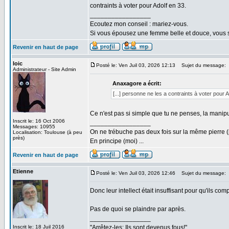
contraints à voter pour Adolf en 33.
_________________
Ecoutez mon conseil : mariez-vous.
Si vous épousez une femme belle et douce, vous s
Revenir en haut de page
loic
Posté le: Ven Juil 03, 2026 12:13
Sujet du message:
Administrateur - Site Admin
Anaxagore a écrit:
[...] personne ne les a contraints à voter pour A
Ce n'est pas si simple que tu ne penses, la manipu
Inscrit le: 16 Oct 2006
_________________
Messages: 10955
On ne trébuche pas deux fois sur la même pierre (
Localisation: Toulouse (à peu
près)
En principe (moi) ...
Revenir en haut de page
Etienne
Posté le: Ven Juil 03, 2026 12:46
Sujet du message:
Donc leur intellect était insuffisant pour qu'ils com
Pas de quoi se plaindre par après.
_________________
Inscrit le: 18 Juil 2016
"Arrêtez-les: Ils sont devenus fous!"