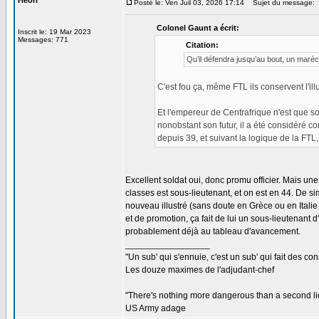
Heorl
Posté le: Ven Juil 03, 2026 17:14
Sujet du message:
Colonel Gaunt a écrit:
Inscrit le: 19 Mar 2023
Messages: 771
Citation:
Qu’il défendra jusqu’au bout, un maré
C'est fou ça, même FTL ils conservent l'i
Et l'empereur de Centrafrique n'est que s
nonobstant son futur, il a été considéré 
depuis 39, et suivant la logique de la FTL,
Excellent soldat oui, donc promu officier. Mais une 
classes est sous-lieutenant, et on est en 44. De sim
nouveau illustré (sans doute en Grèce ou en Italie
et de promotion, ça fait de lui un sous-lieutenant d
probablement déjà au tableau d'avancement.
_________________
"Un sub' qui s'ennuie, c'est un sub' qui fait des co
Les douze maximes de l'adjudant-chef
"There's nothing more dangerous than a second li
US Army adage