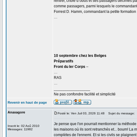
rentrer, criblé d’obus et ses passagers décimés pa
comme passagers, parmi lesquels le commandant Je
Forrest D. Hamm, commandant la petite formation
…
10 septembre chez les Belges
Préparatifs
Front du Ier Corps
–
…
RAS
…
_________________
Ne pas confondre facilité et simplicité
Revenir en haut de page
Anaxagore
Posté le: Ven Juil 03, 2026 11:48
Sujet du message:
Je pense que l'on pourrait mentionner la méthode
Inscrit le: 02 Aoû 2010
les maisons où ils sont retranchés et... boum! La 
Messages: 11982
complètes de l'ennemi. Et si les civils se plaign