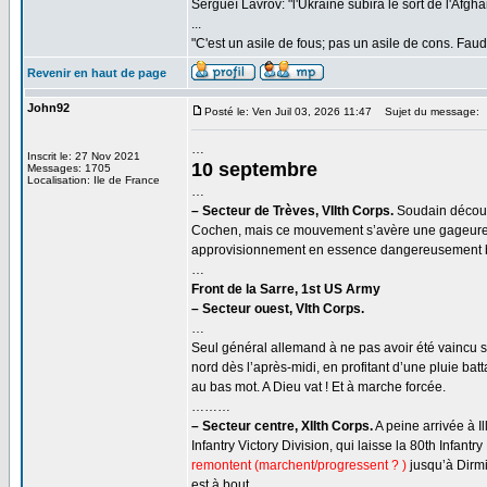
Sergueï Lavrov: "l'Ukraine subira le sort de l'Afg
...
"C'est un asile de fous; pas un asile de cons. Faud
Revenir en haut de page
John92
Posté le: Ven Juil 03, 2026 11:47
Sujet du message:
…
Inscrit le: 27 Nov 2021
10 septembre
Messages: 1705
Localisation: Ile de France
…
– Secteur de Trèves, VIIth Corps.
Soudain découv
Cochen, mais ce mouvement s’avère une gageure 
approvisionnement en essence dangereusement ba
…
Front de la Sarre, 1st US Army
– Secteur ouest, VIth Corps.
…
Seul général allemand à ne pas avoir été vaincu s
nord dès l’après-midi, en profitant d’une pluie batt
au bas mot. A Dieu vat ! Et à marche forcée.
………
– Secteur centre, XIIth Corps.
A peine arrivée à Il
Infantry Victory Division, qui laisse la 80th Infant
remontent (marchent/progressent ? )
jusqu’à Dirmi
est à bout.