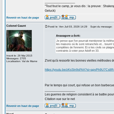
_________________
"Tout fout le camp, je vous dis : la preuve : Shakesp
Geluck)
Revenir en haut de page
Colonel Gaunt
Posté le: Ven Juil 03, 2026 14:29
Sujet du message:
Anaxagore a écrit:
Je pense que l'on pourrait mentionner la métho
les maisons où ils sont retranchés et... boum! 
complètes de l'ennemi. Et si les civils se pla
contraints à voter pour Adolf en 33.
Inscrit le: 26 Mai 2015
Messages: 2705
Z'ont qu'à ressortir les bonnes vieilles méthodes 
Localisation: Val de Marne
https://youtu.be/zKsSln9sFAA?si=apvPh9U7Cs8
Par le temps qui court, qui refuse un bon barbecu
_________________
Les guerres de religion consistent à se battre pour
Citation vue sur le net
Revenir en haut de page