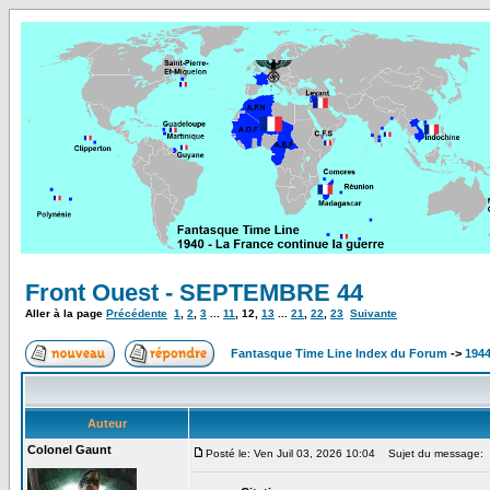
Front Ouest - SEPTEMBRE 44
Aller à la page
Précédente
1
,
2
,
3
...
11
,
12
,
13
...
21
,
22
,
23
Suivante
Fantasque Time Line Index du Forum
->
1944
Auteur
Colonel Gaunt
Posté le: Ven Juil 03, 2026 10:04
Sujet du message: