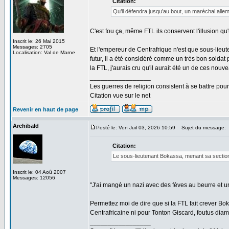
Citation:
Qu’il défendra jusqu’au bout, un maréchal all
C'est fou ça, même FTL ils conservent l'illusion q
Inscrit le: 26 Mai 2015
Messages: 2705
Et l'empereur de Centrafrique n'est que sous-lie
Localisation: Val de Marne
futur, il a été considéré comme un très bon soldat
la FTL, j'aurais cru qu'il aurait été un de ces nou
_________________
Les guerres de religion consistent à se battre pour
Citation vue sur le net
Revenir en haut de page
Archibald
Posté le: Ven Juil 03, 2026 10:59
Sujet du message:
Citation:
Le sous-lieutenant Bokassa, menant sa section à
Inscrit le: 04 Aoû 2007
Messages: 12056
"J'ai mangé un nazi avec des fèves au beurre et un e
Permettez moi de dire que si la FTL fait crever B
Centrafricaine ni pour Tonton Giscard, foutus diam
_________________