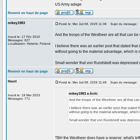
US Army adage
Revenir en haut de page
mikey1983
Posté le: Mer Juil 08, 2026 11:38
Sujet du message:
And the troops of the Westheer are all that can be 
Inscrit le: 17 Fév 2010
Messages: 627
Localisation: Helsinki, Finland
I believe there was an earlier post that stated that
without going to the material advantage, which i
Small wonder that von Rundstedt was depressed w
Revenir en haut de page
Heorl
Posté le: Mer Juil 08, 2026 11:49
Sujet du message:
mikey1983 a écrit:
Inscrit le: 19 Mar 2023
Messages: 771
And the troops of the Westheer are all that can
I believe there was an earlier post that stated t
without going to the material advantage, whic
Small wonder that von Rundstedt was depresse
TBH the Westheer does have a reserve: what's le