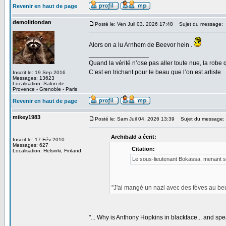
Revenir en haut de page
demolitiondan
Posté le: Ven Juil 03, 2026 17:48
Sujet du message:
Alors on a lu Arnhem de Beevor hein .
_________________
Quand la vérité n’ose pas aller toute nue, la robe 
C’est en trichant pour le beau que l’on est artiste
Inscrit le: 19 Sep 2016
Messages: 13623
Localisation: Salon-de-
Provence - Grenoble - Paris
Revenir en haut de page
mikey1983
Posté le: Sam Juil 04, 2026 13:39
Sujet du message:
Archibald a écrit:
Inscrit le: 17 Fév 2010
Messages: 627
Citation:
Localisation: Helsinki, Finland
Le sous-lieutenant Bokassa, menant sa 
"J'ai mangé un nazi avec des fèves au beurre
"... Why is Anthony Hopkins in blackface... and sp