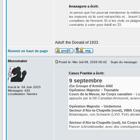
Anaxagore a écrit:
Je pense que l'on pourrait mentionner la métho
les maisons où ils sont retranchés et... boum! 
complètes de l'ennemi. Et si les civils se pla
contraints à voter pour Adolf en 33.
Adolf: the Donald of 1933.
Revenir en haut de page
Monomaker
Posté le: Mer Juil 08, 2026 00:42
Sujet du message:
Casus Frankie a écrit:
9 septembre
21e Groupe d’Armées Allié
Inscrit le: 04 Juin 2023
Opération Majestic – Tractable
Messages: 434
Localisation: Nantes
Cours de la Meuse, Ier Corps canadien
– La 
appuyée par la 5th Canadian Armoured, avance
Opération Majestic – Undertone
Secteur d’Aix-la-Chapelle (nord), VIIIth Co
Britanniques, von Schwerin (LXVI. PzK) décide do
Secteur d’Aix-la-Chapelle (sud), Ist Corps 
Panzer à Arnoldsweiler, avec des conséquence