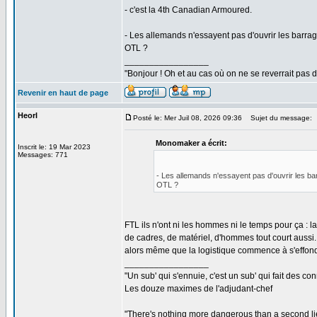
- c'est la 4th Canadian Armoured.
- Les allemands n'essayent pas d'ouvrir les barrage
OTL ?
_________________
"Bonjour ! Oh et au cas où on ne se reverrait pas d
Revenir en haut de page
Heorl
Posté le: Mer Juil 08, 2026 09:36
Sujet du message:
Monomaker a écrit:
Inscrit le: 19 Mar 2023
Messages: 771
- Les allemands n'essayent pas d'ouvrir les barr
OTL ?
FTL ils n'ont ni les hommes ni le temps pour ça :
de cadres, de matériel, d'hommes tout court aussi.
alors même que la logistique commence à s'effondr
_________________
"Un sub' qui s'ennuie, c'est un sub' qui fait des co
Les douze maximes de l'adjudant-chef
"There's nothing more dangerous than a second li