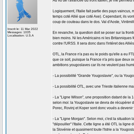
Au vu de l'avancée du front Italien, je me permets 
Logiquement, l'Italie fait partie des pays vaincus
temps coté Allié que coté Axe). Cependant, ils vont
coup de couteau dans le dos. Val d'Aoste, Vintimille,
Inscrit le: 11 Mar 2022
Messages: 1035
En revanche, la question doit se poser sur la fronti
Localisation: U.S.A
bien moins. Ni les Américains ni les Britanniques f
contre l'URSS. Il sera donc dans l'intéret des Alliés d
OTL, la France n'a pas eu le poids qu'elle a eu FT
que ce soit, puisque la France n'a pris que deux ou
ambitions yougoslaves car ils ne veulent pas humilie
- La possibilité "Grande Yougoslavie", ou la Yougos
- La possibilité OTL, avec une Trieste italienne ma
- La "Ligne Wilson", une proposition datant de la 
selon moi: la Yougoslavie se devra de récupérer de
Porec, Rovinj et Koper sont donc voués a devenir
- La "Ligne Morgan". Selon moi, c'est la situation l
"dépouiller" l'Italie. Cette ligne a été OTL la lign
la Slovénie et quasiment toute l'Istrie a la Yougo