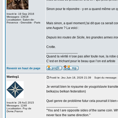
Sinon pour te répondre - y en a quand même un qui 
Inscrit le: 19 Sep 2016
Messages: 13618
Localisation: Salon-de-
Provence - Grenoble - Paris
Mais sinon, a quel moment j'ai dit que ca serait 
une Augure ? La voici :
Depuis les routes de Sicile, les grandes armes iron
Crotte.
_________________
Quand la vérité n’ose pas aller toute nue, la robe 
C’est en trichant pour le beau que l’on est artiste
Revenir en haut de page
Wardog1
Posté le: Jeu Juin 18, 2026 21:39
Sujet du message:
Je verrait bien le royaume de yougolslavie transi
belka(ou belkan federation)
Quel genre de problème futur cela pourrait il bien
Inscrit le: 29 Aoû 2015
_________________
Messages: 1248
Localisation: Puy de
"You and I are opposite sides of the same coin. W
Dome,France
never face the same direction."