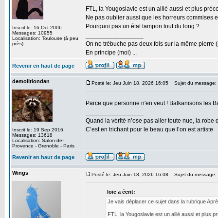
FTL, la Yougoslavie est un allié aussi et plus précoc
Ne pas oublier aussi que les horreurs commises en 
Pourquoi pas un état tampon tout du long ?
Inscrit le: 16 Oct 2006
Messages: 10955
_________________
Localisation: Toulouse (à peu
On ne trébuche pas deux fois sur la même pierre (
près)
En principe (moi) ...
Revenir en haut de page
demolitiondan
Posté le: Jeu Juin 18, 2026 16:05
Sujet du message:
Parce que personne n'en veut ! Balkanisons les 
_________________
Quand la vérité n’ose pas aller toute nue, la robe 
C’est en trichant pour le beau que l’on est artiste
Inscrit le: 19 Sep 2016
Messages: 13618
Localisation: Salon-de-
Provence - Grenoble - Paris
Revenir en haut de page
Wings
Posté le: Jeu Juin 18, 2026 16:08
Sujet du message:
loic a écrit:
Je vais déplacer ce sujet dans la rubrique Apr
FTL, la Yougoslavie est un allié aussi et plus pré