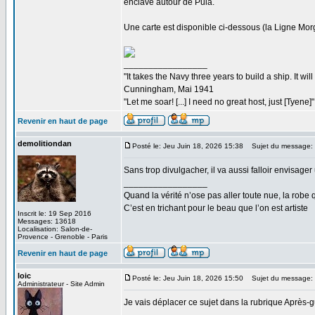
enclave autour de Pula.
Une carte est disponible ci-dessous (la Ligne Morg
_________________
"It takes the Navy three years to build a ship. It w
Cunningham, Mai 1941
"Let me soar! [...] I need no great host, just [Tyene
Revenir en haut de page
demolitiondan
Posté le: Jeu Juin 18, 2026 15:38
Sujet du message:
Sans trop divulgacher, il va aussi falloir envisager
_________________
Quand la vérité n’ose pas aller toute nue, la robe 
C’est en trichant pour le beau que l’on est artiste
Inscrit le: 19 Sep 2016
Messages: 13618
Localisation: Salon-de-
Provence - Grenoble - Paris
Revenir en haut de page
loic
Posté le: Jeu Juin 18, 2026 15:50
Sujet du message:
Administrateur - Site Admin
Je vais déplacer ce sujet dans la rubrique Après-g