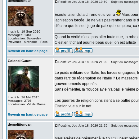
demolitiondan
Posté le: Jeu Juin 18, 2026 19:59
Sujet du message:
Ecoute, attends la chrono et tu verra
Mais pour c
latinisation forcée. Je ne vais pas rentrer dans l
d'écrire que le seul juge de paix qui comptera, ca 
_________________
Inscrit le: 19 Sep 2016
Messages: 13618
Quand la vérité n’ose pas aller toute nue, la robe 
Localisation: Salon-de-
Provence - Grenoble - Paris
C’est en trichant pour le beau que l’on est artiste
Revenir en haut de page
Colonel Gaunt
Posté le: Jeu Juin 18, 2026 21:20
Sujet du message:
Le poids militaire de l'Italie, les forces engagées,
dans l'arc de rédemption de l'Italie ? Le massacre 
gouvernements opposés.
Sans démériter, la Yougoslavie n'a pas le même p
_________________
Inscrit le: 26 Mai 2015
Les guerres de religion consistent à se battre pour
Messages: 2705
Localisation: Val de Marne
Citation vue sur le net
Revenir en haut de page
demolitiondan
Posté le: Jeu Juin 18, 2026 21:25
Sujet du message:
Mais arrêtez de présumer à la fin ! Qui peux préte