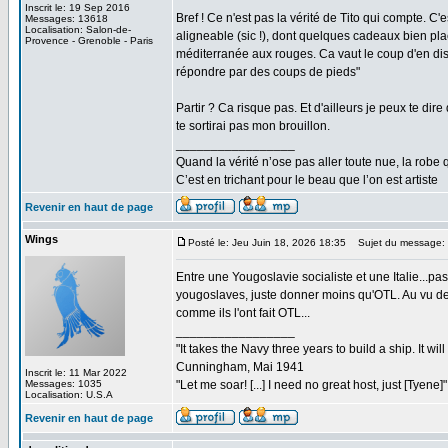
Inscrit le: 19 Sep 2016
Bref ! Ce n'est pas la vérité de Tito qui compte. C'e
Messages: 13618
Localisation: Salon-de-
aligneable (sic !), dont quelques cadeaux bien pla
Provence - Grenoble - Paris
méditerranée aux rouges. Ca vaut le coup d'en disc
répondre par des coups de pieds"
Partir ? Ca risque pas. Et d'ailleurs je peux te dire
te sortirai pas mon brouillon.
_________________
Quand la vérité n’ose pas aller toute nue, la robe 
C’est en trichant pour le beau que l’on est artiste
Revenir en haut de page
Wings
Posté le: Jeu Juin 18, 2026 18:35
Sujet du message:
Entre une Yougoslavie socialiste et une Italie...pas
yougoslaves, juste donner moins qu'OTL. Au vu de la
comme ils l'ont fait OTL...
_________________
"It takes the Navy three years to build a ship. It w
Cunningham, Mai 1941
Inscrit le: 11 Mar 2022
Messages: 1035
"Let me soar! [...] I need no great host, just [Tyene
Localisation: U.S.A
Revenir en haut de page