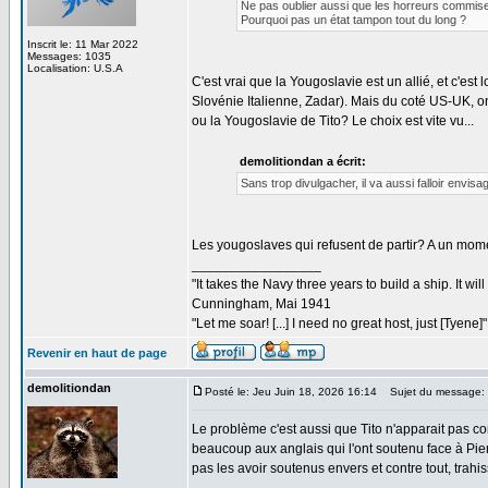
Ne pas oublier aussi que les horreurs commises
Pourquoi pas un état tampon tout du long ?
Inscrit le: 11 Mar 2022
Messages: 1035
Localisation: U.S.A
C'est vrai que la Yougoslavie est un allié, et c'est
Slovénie Italienne, Zadar). Mais du coté US-UK, on v
ou la Yougoslavie de Tito? Le choix est vite vu...
demolitiondan a écrit:
Sans trop divulgacher, il va aussi falloir envisa
Les yougoslaves qui refusent de partir? A un moment,
_________________
"It takes the Navy three years to build a ship. It w
Cunningham, Mai 1941
"Let me soar! [...] I need no great host, just [Tyene
Revenir en haut de page
demolitiondan
Posté le: Jeu Juin 18, 2026 16:14
Sujet du message:
Le problème c'est aussi que Tito n'apparait pas comm
beaucoup aux anglais qui l'ont soutenu face à Pierre
pas les avoir soutenus envers et contre tout, trahiss