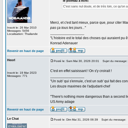
le poireau a écrit:
C'est sans nul doute, et de très loin, ce qu'on 
Merci, et c'est tant mieux, parce que, pour citer 
pas ça tous les jours..."
Inscrit le: 26 Mar 2010
Messages: 5456
_________________
Localisation: Thailande
"L'histoire est le total des choses qui auraient pu ê
Konrad Adenauer
Revenir en haut de page
Heorl
Posté le: Sam Mai 30, 2026 20:01
Sujet du message:
C'est en effet saisissant ! On s'y croirait !
Inscrit le: 19 Mar 2023
_________________
Messages: 771
"Un sub' qui s'ennuie, c'est un sub' qui fait des co
Les douze maximes de l'adjudant-chef
"There's nothing more dangerous than a second li
US Army adage
Revenir en haut de page
Le Chat
Posté le: Dim Mai 31, 2026 06:39
Sujet du message: