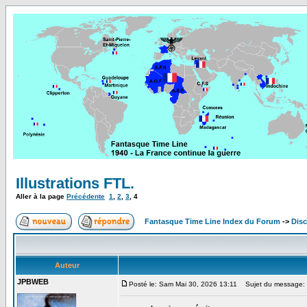
Illustrations FTL.
Aller à la page
Précédente
1
,
2
,
3
,
4
Fantasque Time Line Index du Forum
->
Dis
Auteur
JPBWEB
Posté le: Sam Mai 30, 2026 13:11
Sujet du message: