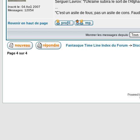
Sergueï Lavrov: "l'Ukraine subira le sort de l'Afg
Inscrit le: 04 Aoû 2007
...
Messages: 12054
"C'est un asile de fous; pas un asile de cons. Faud
Revenir en haut de page
Montrer les messages depuis:
Fantasque Time Line Index du Forum
->
Dis
Page
4
sur
4
Powered 