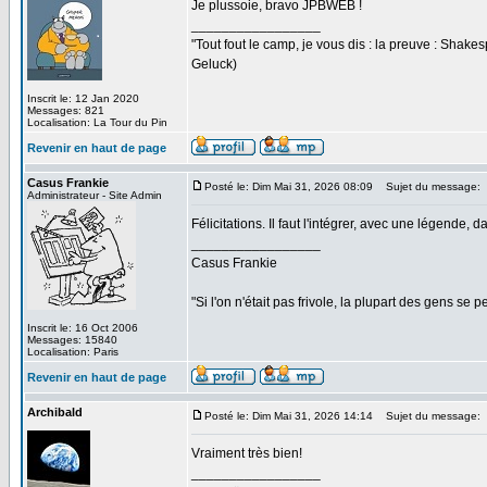
Je plussoie, bravo JPBWEB !
_________________
"Tout fout le camp, je vous dis : la preuve : Shakesp
Geluck)
Inscrit le: 12 Jan 2020
Messages: 821
Localisation: La Tour du Pin
Revenir en haut de page
Casus Frankie
Posté le: Dim Mai 31, 2026 08:09
Sujet du message:
Administrateur - Site Admin
Félicitations. Il faut l'intégrer, avec une légende, d
_________________
Casus Frankie
"Si l'on n'était pas frivole, la plupart des gens se p
Inscrit le: 16 Oct 2006
Messages: 15840
Localisation: Paris
Revenir en haut de page
Archibald
Posté le: Dim Mai 31, 2026 14:14
Sujet du message:
Vraiment très bien!
_________________