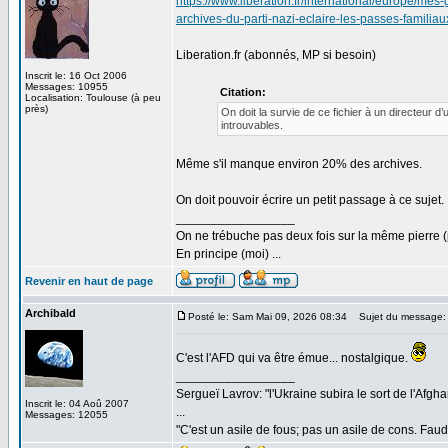
https://www.liberation.fr/international/europe/m
archives-du-parti-nazi-eclaire-les-passes-f
Liberation.fr (abonnés, MP si besoin)
Inscrit le: 16 Oct 2006
Messages: 10955
Citation:
Localisation: Toulouse (à peu
près)
On doit la survie de ce fichier à un directeur d
introuvables.
Même s'il manque environ 20% des archives.
On doit pouvoir écrire un petit passage à ce sujet.
_________________
On ne trébuche pas deux fois sur la même pierre (
En principe (moi) ...
Revenir en haut de page
Archibald
Posté le: Sam Mai 09, 2026 08:34
Sujet du message:
C'est l'AFD qui va être émue... nostalgique.
_________________
Sergueï Lavrov: "l'Ukraine subira le sort de l'Afg
Inscrit le: 04 Aoû 2007
...
Messages: 12055
"C'est un asile de fous; pas un asile de cons. Faud