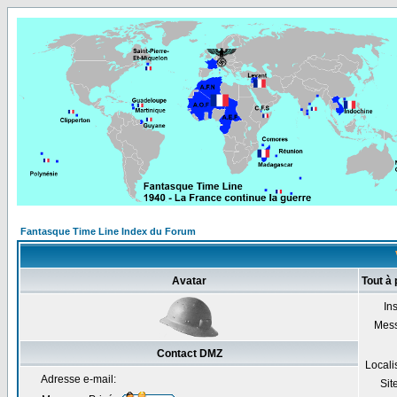
Fantasque Time Line Index du Forum
Avatar
Tout à
Ins
Mes
Contact DMZ
Locali
Adresse e-mail:
Sit