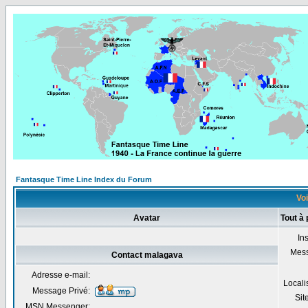
Fantasque Time Line Index du Forum
Voi
Avatar
Tout à
Ins
Mes
Contact malagava
Adresse e-mail:
Locali
Message Privé:
Sit
MSN Messenger: