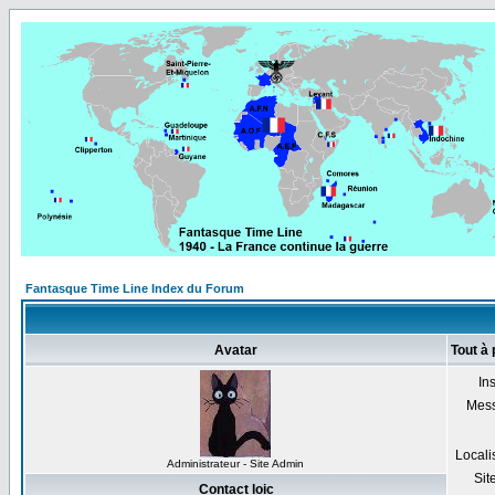
Fantasque Time Line Index du Forum
Avatar
Tout à 
Ins
Mes
Locali
Administrateur - Site Admin
Sit
Contact loic